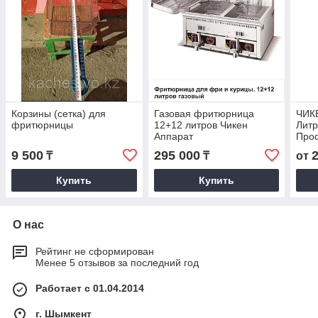
Корзины (сетка) для
Газовая фритюрница
ЧИКЕ
фритюрницы
12+12 литров Чикен
Литр
Аппарат
Про
Фри
9 500
295 000
₸
₸
от
Купить
Купить
О нас
Рейтинг не сформирован
Менее 5 отзывов за последний год
Работает с 01.04.2014
г. Шымкент