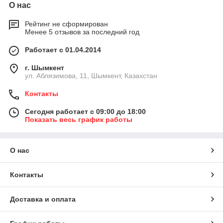
компании «Kachestvo.kz».
О нас
Рейтинг не сформирован
Менее 5 отзывов за последний год
Работает с 01.04.2014
г. Шымкент
ул. Аблязимова, 11, Шымкент, Казахстан
Контакты
Широкий ассортимент
Сегодня работает с 09:00 до 18:00
Показать весь график работы
Все свои товары мы получаем
напрямую от производителя.
Поэтому покупатели могут быть
О нас
уверены в высоком качестве всех
товаров.
Контакты
Доставка и оплата