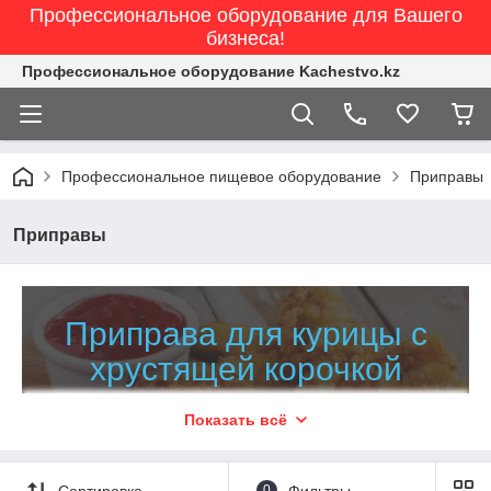
Профессиональное оборудование для Вашего
бизнеса!
Профессиональное оборудование Kachestvo.kz
Профессиональное пищевое оборудование
Приправы
Приправы
Приправа для курицы с
хрустящей корочкой
Блюда из курицы пользуются большой популярностью
Показать всё
у любителей фаст-фуда, а также у посетителей
заведений общественного питания. Владельцы и шеф-
повара кафе и ресторанов идут на различные
Сортировка
0
Фильтры