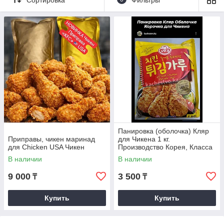
ухищрения для того, чтобы их блюда понравились
посетителям.
Смотреть весь ассортимент
Весы: главные особенности и
характеристики
Панировка (оболочка) Кляр
Приправы, чикен маринад
для Чикена 1 кг.
для Chicken USA Чикен
Производство Корея, Класса
Premium Lux
Надежный поставщик
В наличии
В наличии
9 000
3 500
₸
₸
Для усиления вкуса курицы
широко используется приправа
Чикен. Купить всё необходимое
Купить
Купить
для приготовления вкусных и
ароматных блюд можно в