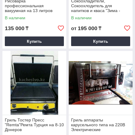
Рисоварка
Сокоохладители,
профессиональная
Сокоохлодитель для
вакуумная на 13 литров
напитков и кваса "Зима -
Лето"
В наличии
В наличии
135 000
195 000
₸
от
₸
Купить
Купить
Гриль Тостер Пресс
Гриль аппараты
"Remta"Ремта Турция на 8-10
карусельного типа на 220В
Донеров
Электрические