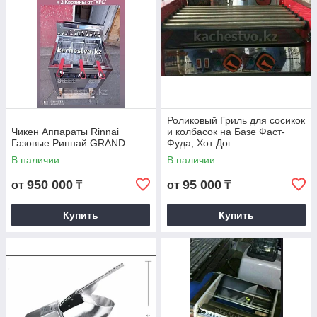
Роликовый Гриль для сосикок
Чикен Аппараты Rinnai
и колбасок на Базе Фаст-
Газовые Риннай GRAND
Фуда, Хот Дог
В наличии
В наличии
950 000
95 000
от
₸
от
₸
Купить
Купить