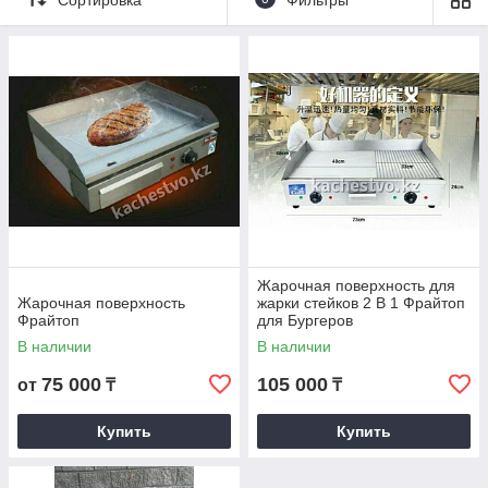
значительно сэкономить время
на приготовления блюд из
мяса, рыбы и овощей. Эти
поверхности могут использоваться для жарки блинов и
оладьев.
Преимущества жарочной поверхности:
Небольшой расход масла;
Антипригарное покрытие;
Регулируемая температура, позволяющая работать
в разных режимах жарки;
Нагрев происходит посредством ТЭНа в течение
Жарочная поверхность для
нескольких минут. Нержавеющая сталь обладает
Жарочная поверхность
жарки стейков 2 В 1 Фрайтоп
высокой тепловодностью и может равномерно
Фрайтоп
для Бургеров
прожарить большое количество продуктов за одну
В наличии
В наличии
загрузку;
75 000
105 000
от
₸
₸
Поверхность имеет функции защиты от перегрева;
Небольшие размеры позволяют разместить ее даже
Купить
Купить
на небольшой кухне.
Вы можете познакомиться с жарочным оборудованием