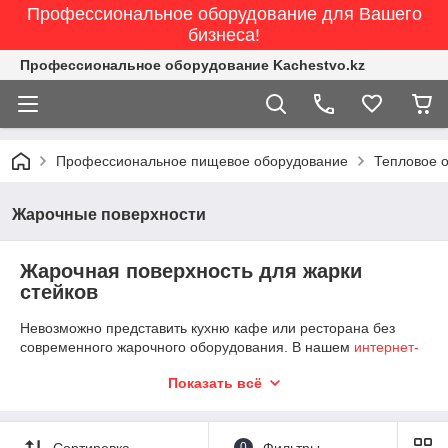
Профессиональное оборудование для Вашего
бизнеса!
Профессиональное оборудование Kachestvo.kz
Профессиональное пищевое оборудование
Тепловое 
Жарочные поверхности
Жарочная поверхность для жарки
стейков
Невозможно представить кухню кафе или ресторана без
современного жарочного оборудования. В нашем
интернет-
магазине
можно приобрести
Показать всё
качественные жарочные
поверхности электрические.
Это прекрасная альтернатива
сковородам, позволяющим
Сортировка
0
Фильтры