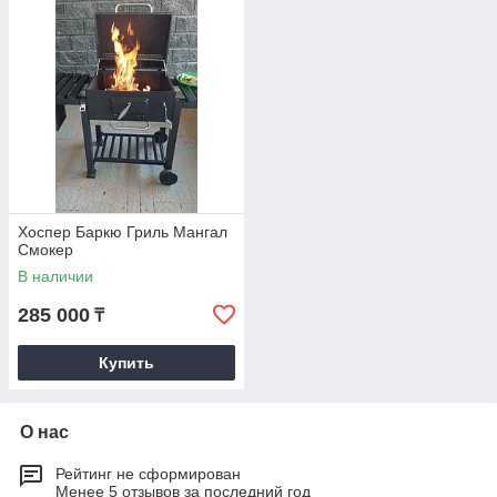
более подробно на сайте. Если вам потребуется
дополнительная информация, можно
обратиться
к нашему
сотруднику по контактному телефону. Он прекрасно
разбирается в технических характеристиках каждой модели,
поэтому сможет ответить на любой интересующий вас
вопрос.
Хоспер Баркю Гриль Мангал
Смокер
В наличии
285 000
₸
Купить
О нас
Рейтинг не сформирован
Менее 5 отзывов за последний год