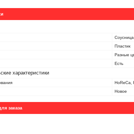
ки
Соусница
Пластик
Разные ц
Есть
ские характеристики
ования
HoReCa, F
Новое
ля заказа