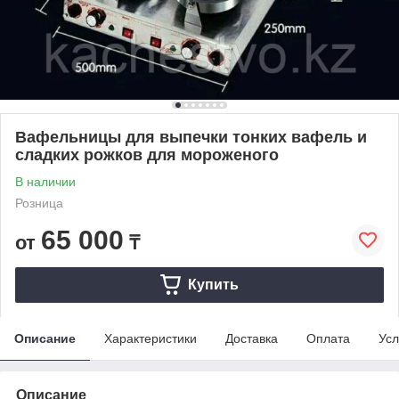
Вафельницы для выпечки тонких вафель и
сладких рожков для мороженого
В наличии
Розница
65 000
от
₸
Купить
Описание
Характеристики
Доставка
Оплата
Усл
Описание