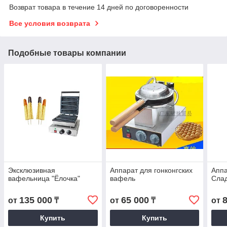
Возврат товара в течение 14 дней по договоренности
Все условия возврата
Подобные товары компании
Эксклюзивная
Аппарат для гонконгских
Аппа
вафельница "Ёлочка"
вафель
Сла
135 000
65 000
от
₸
от
₸
от
Купить
Купить