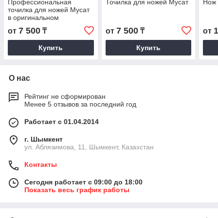
Профессиональная
Точилка для ножей Мусат
Нож
точилка для ножей Мусат
в оригинальном
исполнении
7 500
7 500
от
₸
от
₸
от
Купить
Купить
О нас
Рейтинг не сформирован
Менее 5 отзывов за последний год
Работает с 01.04.2014
г. Шымкент
ул. Аблязимова, 11, Шымкент, Казахстан
Контакты
Сегодня работает с 09:00 до 18:00
Показать весь график работы